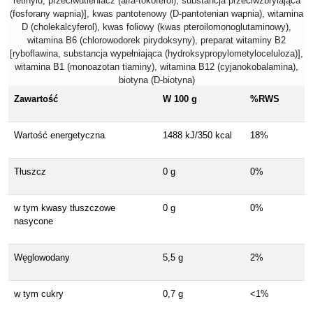
retinylu, przeciwutleniacz (alfa-tokoferol), substancja przeciwzbrylająca
(fosforany wapnia)], kwas pantotenowy (D-pantotenian wapnia), witamina
D (cholekalcyferol), kwas foliowy (kwas pteroilomonoglutaminowy),
witamina B6 (chlorowodorek pirydoksyny), preparat witaminy B2
[ryboflawina, substancja wypełniająca (hydroksypropylometyloceluloza)],
witamina B1 (monoazotan tiaminy), witamina B12 (cyjanokobalamina),
biotyna (D-biotyna)
Zawartość
W 100 g
%RWS
Wartość energetyczna
1488 kJ/350 kcal
18%
Tłuszcz
0 g
0%
w tym kwasy tłuszczowe
0 g
0%
nasycone
Węglowodany
5,5 g
2%
w tym cukry
0,7 g
<1%