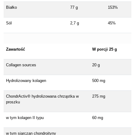
Białko
77 g
153%
Sól
2,7 g
45%
Zawartość
W porcji 25 g
Collagen sources
20 g
Hydrolizowany kolagen
500 mg
ChondrActiv® hydrolizowana chrząstka w
275 mg
proszku
w tym kolagen II typu
60 mg
w tym siarczan chondroityny