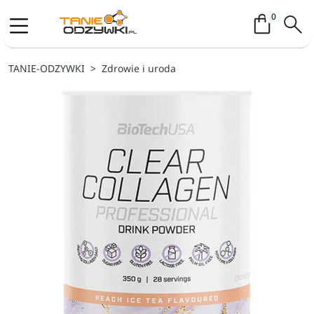
Koszyk / 
0
TANIE-ODZYWKI
Zdrowie i uroda