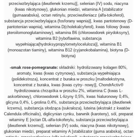
przeciwzbrylająca (dwutlenek krzemu)], selenian (IV) sodu, niacyna
(kwas nikotynowy), glukonian miedzi, witamina A [stabilizator
(gumaarabska), octan retinylu, przeciwutleniacz (alfa-tokoferol),
substancja przeciwzbrylająca (fosforany wapnia)], kwas pantotenowy (D-
pantotenian wapnia), witamina D(cholekalcyferol), kwas foliowy (kwas
pteroilomonoglutaminowy), witamina B6 (chlorowodorek pirydoksyny),
witamina B2 [ryboflawina, substancja
wypełniająca(hydroksypropylometyloceluloza)], witamina B1
(monoazotan tiaminy), witamina B12 (cyjanokobalamina), biotyna (D-
biotyna)
-smak rose-pomegranate:
składniki: hydrolizowany kolagen 80%,
aromaty, kwas (kwas cytrynowy), substancja wypełniająca
(polidekstroza), koncentrat z buraka w proszku [maltodekstryna,
koncentrat z buraka, kwas (kwas cytry- nowy)], ChondrActiv®
hydrolizowana chrząstka w proszku 2%, witamina C (kwas L-
askorbinowy), chlorowodorek L-lizyny 0,5%, kwas hialuronowy 0,4%,
glicyna 0,4%, L-prolina 0,4%, substancja przeciwzbrylająca (dwutlenek
krzemu), substancja słodząca (sukraloza), luteina (ekstrakt z kwatów
Calendula officinalis), diglicynian cynku, barwnik (karoteny), sól, preparat
witaminy E [octan DL-alfa-tokoferylu, substancja przeciwzbrylająca
(dwutlenek krzemu)], selenian (IV) sodu, niacyna (kwas nikotynowy),
glukonian miedzi, preparat witaminy A [stabilizator (guma arabska), octan