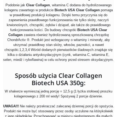
Podobnie jak
Clear Collagen
, witamina C dodana do hydrolizowanego
kolagenu zawartego w produkcie
Biotech USA Clear Collagen
pomaga
w prawidłowej produkcji kolagenu. Dzięki temu przyczynia się do
zapewnienia prawidłowego funkcjonowania nie tylko skóry, naczyń
krwionośnych, chrząstki, zębów i dziąseł, ale także do prawidlowego
funkcjonowania kości. Do budowy chrząstki
Biotech USA Clear
Collagen
zawiera również hydrolizowaną sproszkowaną chrząstkę
ChondrActiv ®. Produkt jest wzbogacony o witaminy i minerały, aby
utrzymać prawidłowy stan skóry, włosów, paznokci, a nawet
chrząstki.1,2,3,4 Wśród dodanych pierwiastków śladowych znajduje się
kilka o działaniu antyoksydacyjnym (cynk, witamina C, witamina E,
selen, miedź i ryboflawina) w celu ochrony przed stresem oksydacyjnym.
Sposób użycia Clear Collagen
Biotech USA 350g:
W shakerze wymieszaj jedną porcję = 12,5 g (1 łyżka stołowa) proszku
kolagenowego z 200 ml wody! Spożywaj 2 porcje dziennie
.
UWAGA!!!
Nie należy przekraczać zalecanej dziennej porcji do spożycia.
Produkt nie może być stosowany przez osoby uczulone na którykolwiek
z jego składników. Przechowywać w miejscu niedostępnym dla małych