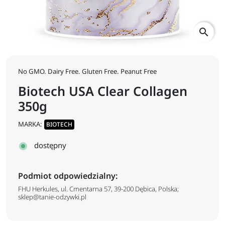
search
No GMO. Dairy Free. Gluten Free. Peanut Free
Biotech USA Clear Collagen
350g
MARKA:
BIOTECH
dostępny
Podmiot odpowiedzialny:
FHU Herkules, ul. Cmentarna 57, 39-200 Dębica, Polska;
sklep@tanie-odzywki.pl