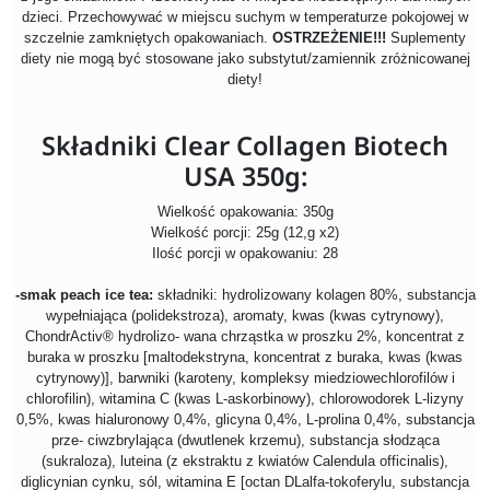
dzieci. Przechowywać w miejscu suchym w temperaturze pokojowej w
szczelnie zamkniętych opakowaniach.
OSTRZEŻENIE!!!
Suplementy
diety nie mogą być stosowane jako substytut/zamiennik zróżnicowanej
diety!
Składniki Clear Collagen Biotech
USA 350g:
Wielkość opakowania: 350g
Wielkość porcji: 25g (12,g x2)
Ilość porcji w opakowaniu: 28
-smak peach ice tea:
składniki: hydrolizowany kolagen 80%, substancja
wypełniająca (polidekstroza), aromaty, kwas (kwas cytrynowy),
ChondrActiv® hydrolizo- wana chrząstka w proszku 2%, koncentrat z
buraka w proszku [maltodekstryna, koncentrat z buraka, kwas (kwas
cytrynowy)], barwniki (karoteny, kompleksy miedziowechlorofilów i
chlorofilin), witamina C (kwas L-askorbinowy), chlorowodorek L-lizyny
0,5%, kwas hialuronowy 0,4%, glicyna 0,4%, L-prolina 0,4%, substancja
prze- ciwzbrylająca (dwutlenek krzemu), substancja słodząca
(sukraloza), luteina (z ekstraktu z kwiatów Calendula officinalis),
diglicynian cynku, sól, witamina E [octan DLalfa-tokoferylu, substancja