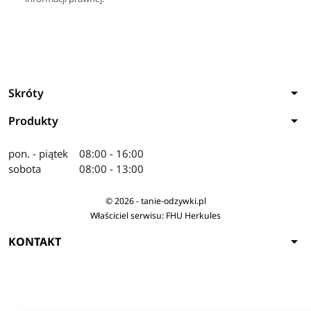
arrow_drop_down
Skróty
arrow_drop_down
Produkty
pon. - piątek
08:00 - 16:00
sobota
08:00 - 13:00
© 2026 - tanie-odzywki.pl
Właściciel serwisu: FHU Herkules
arrow_drop_down
KONTAKT