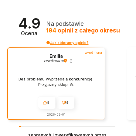
4.9
Na podstawie
194
opinii
z całego okresu
Ocena
Jak zbieramy opinie?
wyróżniona
Emilia
zweryfikowano
Bez problemu wyprzedają konkurencję.
Przyjazny sklep. 💪
3
6
2026-03-01
zebranych i zweryfikowanych przez