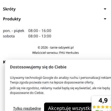
arrow_drop_down
Skróty
arrow_drop_down
Produkty
pon. - piątek
08:00 - 16:00
sobota
08:00 - 13:00
© 2026 - tanie-odzywki.pl
Właściciel serwisu: FHU Herkules
arrow_drop_down
KONTAKT
Dostosowujemy się do Ciebie
Używamy technologii Google do analizy ruchu i personalizacji reklam
Twoja zgoda pozwala nam na lepsze dopasowanie oferty.
Jeśli się nie zgodzisz, reklamy nadal będą się wyświetlać, ale nie będą
dopasowane do Ciebie.
Akceptuję wszystkie
Tylko niezbędne