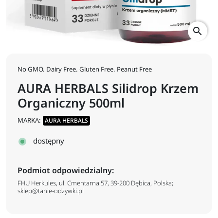
search
No GMO. Dairy Free. Gluten Free. Peanut Free
AURA HERBALS Silidrop Krzem
Organiczny 500ml
MARKA:
AURA HERBALS
dostępny
Podmiot odpowiedzialny:
FHU Herkules, ul. Cmentarna 57, 39-200 Dębica, Polska;
sklep@tanie-odzywki.pl