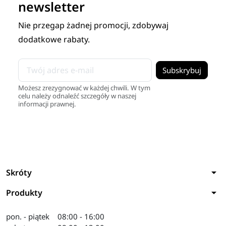
newsletter
Nie przegap żadnej promocji, zdobywaj
dodatkowe rabaty.
Możesz zrezygnować w każdej chwili. W tym
celu należy odnaleźć szczegóły w naszej
informacji prawnej.
arrow_drop_down
Skróty
arrow_drop_down
Produkty
pon. - piątek
08:00 - 16:00