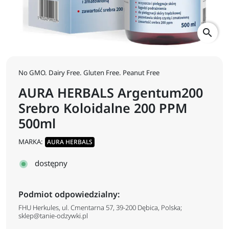
search
No GMO. Dairy Free. Gluten Free. Peanut Free
AURA HERBALS Argentum200
Srebro Koloidalne 200 PPM
500ml
MARKA:
AURA HERBALS
dostępny
Podmiot odpowiedzialny:
FHU Herkules, ul. Cmentarna 57, 39-200 Dębica, Polska;
sklep@tanie-odzywki.pl