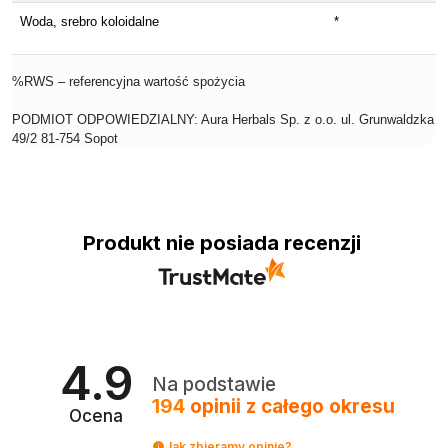
Woda, srebro koloidalne
*
%RWS – referencyjna wartość spożycia
PODMIOT ODPOWIEDZIALNY: Aura Herbals Sp. z o.o. ul. Grunwaldzka
49/2 81-754 Sopot
Produkt nie posiada recenzji
4.9
Na podstawie
194
opinii
z całego okresu
Ocena
Jak zbieramy opinie?