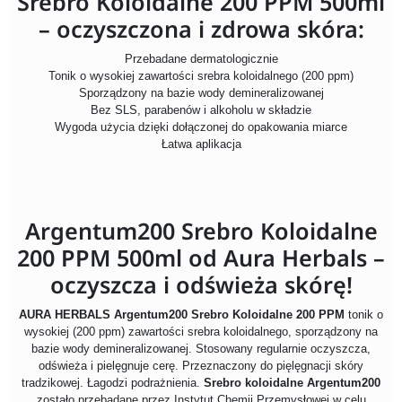
Srebro Koloidalne 200 PPM 500ml
– oczyszczona i zdrowa skóra:
Przebadane dermatologicznie
Tonik o wysokiej zawartości srebra koloidalnego (200 ppm)
Sporządzony na bazie wody demineralizowanej
Bez SLS, parabenów i alkoholu w składzie
Wygoda użycia dzięki dołączonej do opakowania miarce
Łatwa aplikacja
Argentum200 Srebro Koloidalne
200 PPM 500ml od Aura Herbals –
oczyszcza i odświeża skórę!
AURA HERBALS Argentum200 Srebro Koloidalne 200 PPM
tonik o
wysokiej (200 ppm) zawartości srebra koloidalnego, sporządzony na
bazie wody demineralizowanej. Stosowany regularnie oczyszcza,
odświeża i pielęgnuje cerę. Przeznaczony do pięlęgnacji skóry
tradzikowej. Łagodzi podrażnienia.
Srebro koloidalne Argentum200
zostało przebadane przez Instytut Chemii Przemysłowej w celu